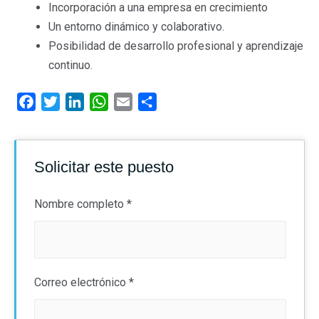
Incorporación a una empresa en crecimiento
Un entorno dinámico y colaborativo.
Posibilidad de desarrollo profesional y aprendizaje
continuo.
F
T
L
W
E
C
a
w
i
h
m
o
c
i
n
a
a
m
e
t
k
t
i
p
Solicitar este puesto
b
t
e
s
l
a
o
e
d
A
r
Nombre completo
*
o
r
I
p
t
k
n
p
i
r
Correo electrónico
*