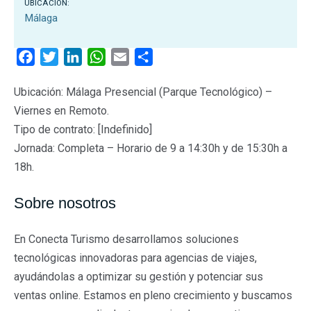
UBICACIÓN:
Málaga
F
T
L
W
E
C
a
w
i
h
m
o
Ubicación: Málaga Presencial (Parque Tecnológico) –
c
i
n
a
a
m
Viernes en Remoto.
e
t
k
t
i
p
b
t
e
s
l
a
Tipo de contrato: [Indefinido]
o
e
d
A
r
Jornada: Completa – Horario de 9 a 14:30h y de 15:30h a
o
r
I
p
t
18h.
k
n
p
i
Sobre nosotros
r
En Conecta Turismo desarrollamos soluciones
tecnológicas innovadoras para agencias de viajes,
ayudándolas a optimizar su gestión y potenciar sus
ventas online. Estamos en pleno crecimiento y buscamos