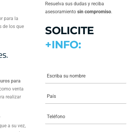
Resuelva sus dudas y reciba
asesoramiento
sin compromiso
.
r para la
s de los que
SOLICITE
+INFO:
es.
E
s
guros para
c
r
, como venta
i
P
b
a
ra realizar
a
í
s
s
u
*
T
N
e
r
o
l
m
que a su vez,
é
b
f
E