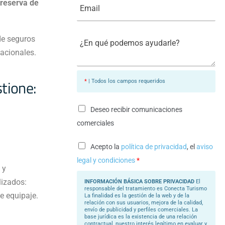
r
 reserva de
o
m
e
n
a
*
o
i
*
l
¿
de seguros
*
E
n
cacionales.
q
u
é
ione: ​
*
| Todos los campos requeridos
p
o
d
e
Deseo recibir comunicaciones
m
o
comerciales
s
a
Acepto la
política de privacidad
, el
aviso
y
u
legal y condiciones
*
d
 y
a
r
lizados:
INFORMACIÓN BÁSICA SOBRE PRIVACIDAD
El
l
responsable del tratamiento es Conecta Turismo
e equipaje.
e
La finalidad es la gestión de la web y de la
?
relación con sus usuarios, mejora de la calidad,
envío de publicidad y perfiles comerciales. La
*
base jurídica es la existencia de una relación
contractual, nuestro interés legítimo en evaluar y