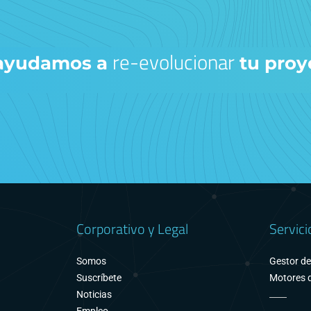
re-evolucionar
 ayudamos a
tu proy
Corporativo y Legal
Servici
Somos
Gestor d
Suscríbete
Motores d
Noticias