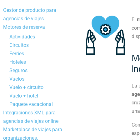
Gestor de producto para
agencias de viajes
El
m
Motores de reserva
com
dis
Actividades
Circuitos
Mo
Ferries
Hoteles
In
Seguros
Vuelos
La 
Vuelo + circuito
age
Vuelo + hotel
cru
Paquete vacacional
una
Integraciones XML para
agencias de viajes online
Con
Marketplace de viajes para
esp
organizaciones,