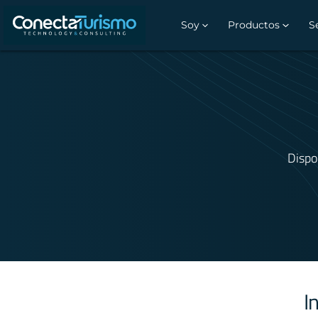
Soy
Productos
S
Dispo
I