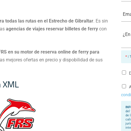
m
é
b
f
E
r
o
m
e
n
a
*
 todas las rutas en el Estrecho de Gibraltar
. Es sin
o
i
*
l
las
agencias de viajes reservar billetes de ferry
con
¿
*
E
n
q
u
RS en su motor de reserva online de ferry para
é
*
| 
p
 las mejores ofertas en precio y dispobilidad de sus
o
d
e
D
m
ón XML
o
s
A
a
condi
y
u
d
INF
a
del
r
de 
l
cal
e
jur
?
int