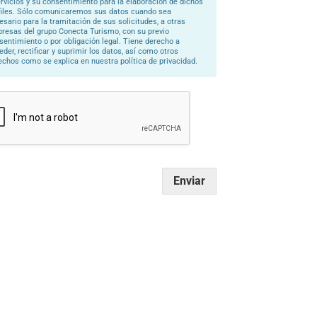
ervicios y su consentimiento para la elaboración de dichos
files. Sólo comunicaremos sus datos cuando sea
esario para la tramitación de sus solicitudes, a otras
resas del grupo Conecta Turismo, con su previo
sentimiento o por obligación legal. Tiene derecho a
eder, rectificar y suprimir los datos, así como otros
echos como se explica en nuestra política de privacidad.
Enviar