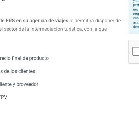
y s
*
per
nec
emp
con
 de FRS en su agencia de viajes
le permitirá disponer de
acc
der
 sector de la intermediación turística, con la que
recio final de producto
s de los clientes
liente y proveedor
TPV