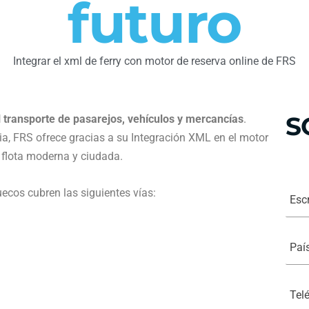
futuro
Integrar el xml de ferry con motor de reserva online de FRS
S
 transporte de pasarejos, vehículos y mercancías
.
a, FRS ofrece gracias a su Integración XML en el motor
a flota moderna y ciudada.
E
ecos cubren las siguientes vías:
s
c
r
i
P
b
a
a
í
s
s
u
*
T
N
e
o
l