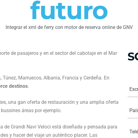
futuro
Integrar el xml de ferry con motor de reserva online de GNV
S
porte de pasajeros y en el sector del cabotaje en el Mar
, Túnez, Marruecos, Albania, Francia y Cerdeña. En
E
orce destinos
.
s
c
r
s, una gan oferta de restauración y una amplia oferta
i
P
b
 bussines áreas por ejemplo.
a
a
í
s
s
u
*
ta de Grandi Navi Veloci está diseñada y pensada para
T
N
e
o
es y hacer del viaje un auténtico placer. Las
l