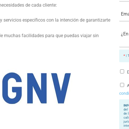
m
é
necesidades de cada cliente:
b
f
E
r
o
m
e
n
a
*
y servicios específicos con la intención de garantizarte
o
i
*
l
¿
*
E
 de muchas facilidades para que puedas viajar sin
n
q
u
é
*
| 
p
o
d
e
D
m
o
s
A
a
condi
y
u
d
INF
a
del
r
de 
l
cal
e
jur
?
int