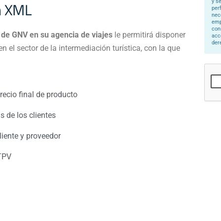
y s
ón XML
*
per
nec
emp
con
s de GNV en su agencia de viajes
le permitirá disponer
acc
der
 el sector de la intermediación turística, con la que
recio final de producto
s de los clientes
liente y proveedor
TPV