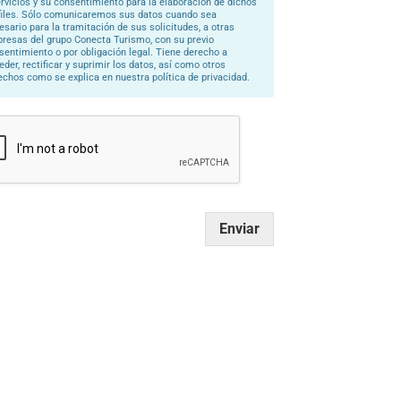
ervicios y su consentimiento para la elaboración de dichos
files. Sólo comunicaremos sus datos cuando sea
esario para la tramitación de sus solicitudes, a otras
resas del grupo Conecta Turismo, con su previo
sentimiento o por obligación legal. Tiene derecho a
eder, rectificar y suprimir los datos, así como otros
echos como se explica en nuestra política de privacidad.
Enviar