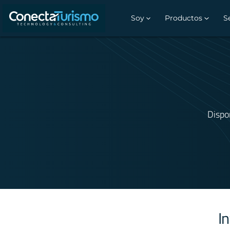
Soy
Productos
S
Dispo
I