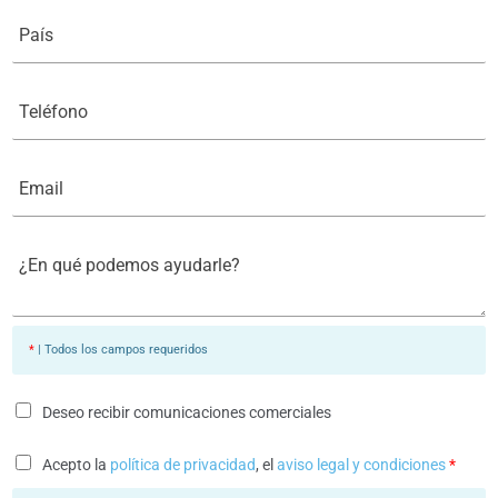
i
P
b
a
a
í
s
s
u
*
T
N
e
o
l
m
é
b
f
E
r
o
m
e
n
a
*
o
i
*
l
¿
*
E
n
q
u
é
*
| Todos los campos requeridos
p
o
d
e
Deseo recibir comunicaciones comerciales
m
o
s
Acepto la
política de privacidad
, el
aviso legal y condiciones
*
a
y