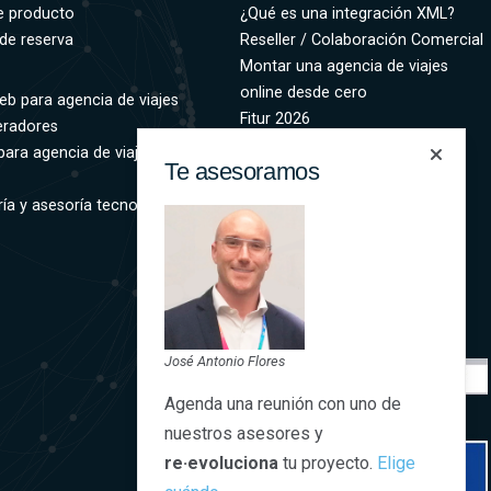
e producto
¿Qué es una integración XML?
de reserva
Reseller / Colaboración Comercial
Montar una agencia de viajes
online desde cero
eb para agencia de viajes
Fitur 2026
eradores
para agencia de viajes
Te asesoramos
ía y asesoría tecnológica
José Antonio Flores
Agenda una reunión con uno de
nuestros asesores y
re·evoluciona
tu proyecto.
Elige