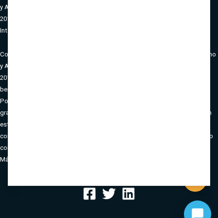
y Agenda Digital a través del Programa Emprendetur Internacionalización
2016 en su proceso de expansión internacional / EMPRENDETUR
Internacionalización 1/2016 Número de expediente: TUR-040000-2016-51.
Conecta Turismo S.L. ha recibido el apoyo del Ministerio de Energía, Turismo
y Agenda Digital a través del Programa Emprendetur Internacionalización
2016 en su proceso de expansión internacional
Conecta Turismo ha sido
beneficiaria del Fondo Europeo de Desarrollo Regional cuyo objetivo es
Potenciar la investigación, el desarrollo tecnológico y la innovación, y
gracias al que ha desarrollado un nuevo plan de marketing estratégico y un
estudio de benchmarking competitivo para apoyar la creación y
consolidación de empresas innovadoras. 26/03/2019. Para ello ha contado
con el apoyo del Programa InnoCámaras de la Cámara de Comercio de
Málaga /
"Una manera de hacer Europa"
Copyright © 2026 Conecta Turismo