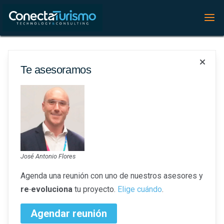
Área:
Comercial
Te asesoramos
Coordinador de proyectos y ventas
Comercial
Marketing
No requerida
Málaga
José Antonio Flores
Más detalles
Agenda una reunión con uno de nuestros asesores y
re·evoluciona
tu proyecto.
Elige cuándo
.
Agendar reunión