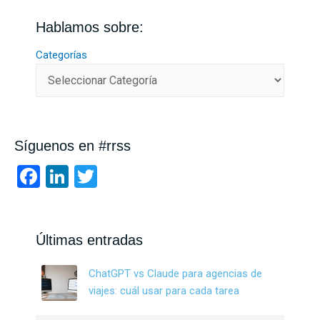
Hablamos sobre:
Categorías
Síguenos en #rrss
F
Li
T
a
n
wi
ce
ke
tt
b
dI
er
Últimas entradas
o
n
ChatGPT vs Claude para agencias de
o
viajes: cuál usar para cada tarea
k