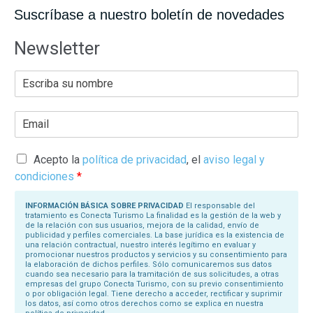
Suscríbase a nuestro boletín de novedades
Newsletter
E
s
c
r
E
i
m
b
a
a
i
s
l
Acepto la
política de privacidad
, el
aviso legal y
u
*
N
condiciones
*
o
m
b
INFORMACIÓN BÁSICA SOBRE PRIVACIDAD
El responsable del
r
tratamiento es Conecta Turismo La finalidad es la gestión de la web y
e
de la relación con sus usuarios, mejora de la calidad, envío de
*
publicidad y perfiles comerciales. La base jurídica es la existencia de
una relación contractual, nuestro interés legítimo en evaluar y
promocionar nuestros productos y servicios y su consentimiento para
la elaboración de dichos perfiles. Sólo comunicaremos sus datos
cuando sea necesario para la tramitación de sus solicitudes, a otras
empresas del grupo Conecta Turismo, con su previo consentimiento
o por obligación legal. Tiene derecho a acceder, rectificar y suprimir
los datos, así como otros derechos como se explica en nuestra