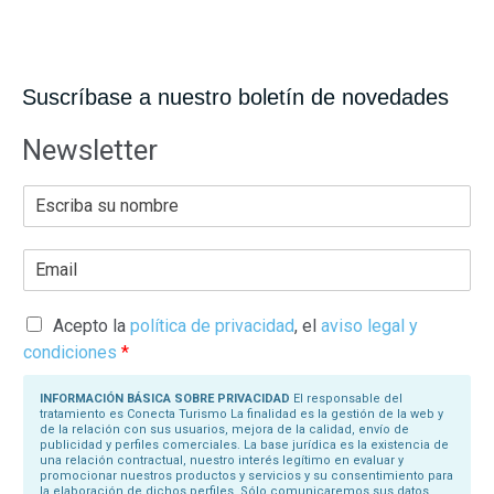
Suscríbase a nuestro boletín de novedades
Newsletter
E
s
c
r
E
i
m
b
a
a
i
s
l
Acepto la
política de privacidad
, el
aviso legal y
u
*
N
condiciones
*
o
m
b
INFORMACIÓN BÁSICA SOBRE PRIVACIDAD
El responsable del
r
tratamiento es Conecta Turismo La finalidad es la gestión de la web y
e
de la relación con sus usuarios, mejora de la calidad, envío de
*
publicidad y perfiles comerciales. La base jurídica es la existencia de
una relación contractual, nuestro interés legítimo en evaluar y
promocionar nuestros productos y servicios y su consentimiento para
la elaboración de dichos perfiles. Sólo comunicaremos sus datos