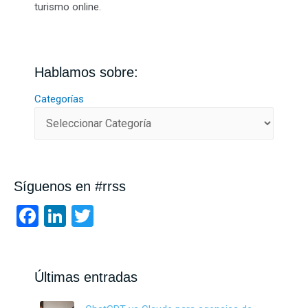
turismo online.
Hablamos sobre:
Categorías
Síguenos en #rrss
F
Li
T
a
n
wi
ce
ke
tt
b
dI
er
Últimas entradas
o
n