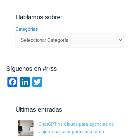
Hablamos sobre:
Categorías
Síguenos en #rrss
F
Li
T
a
n
wi
ce
ke
tt
b
dI
er
Últimas entradas
o
n
ChatGPT vs Claude para agencias de
o
viajes: cuál usar para cada tarea