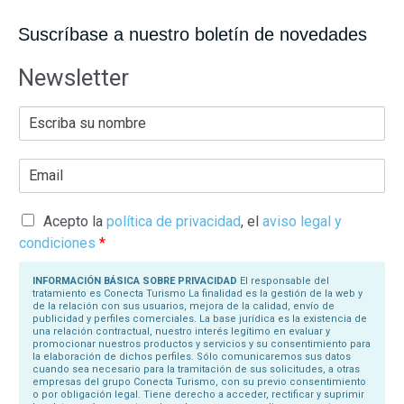
Suscríbase a nuestro boletín de novedades
Newsletter
E
s
c
r
E
i
m
b
a
a
i
s
l
Acepto la
política de privacidad
, el
aviso legal y
u
*
N
condiciones
*
o
m
b
INFORMACIÓN BÁSICA SOBRE PRIVACIDAD
El responsable del
r
tratamiento es Conecta Turismo La finalidad es la gestión de la web y
e
de la relación con sus usuarios, mejora de la calidad, envío de
*
publicidad y perfiles comerciales. La base jurídica es la existencia de
una relación contractual, nuestro interés legítimo en evaluar y
promocionar nuestros productos y servicios y su consentimiento para
la elaboración de dichos perfiles. Sólo comunicaremos sus datos
cuando sea necesario para la tramitación de sus solicitudes, a otras
empresas del grupo Conecta Turismo, con su previo consentimiento
o por obligación legal. Tiene derecho a acceder, rectificar y suprimir