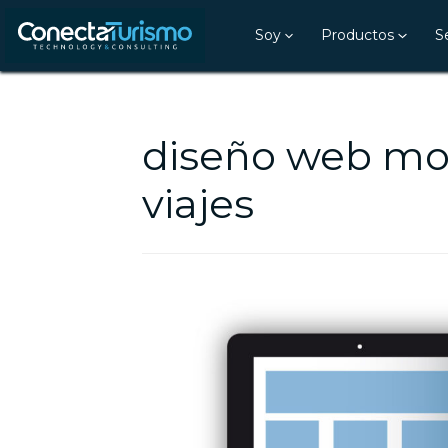
Soy
Productos
S
diseño web mov
viajes