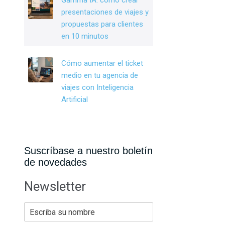
Gamma IA: cómo crear
presentaciones de viajes y
propuestas para clientes
en 10 minutos
Cómo aumentar el ticket
medio en tu agencia de
viajes con Inteligencia
Artificial
Suscríbase a nuestro boletín
de novedades
Newsletter
E
s
c