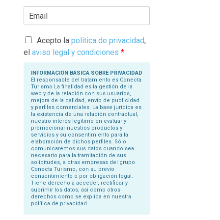
r
E
i
m
b
a
a
i
s
l
Acepto la
política de privacidad
,
u
*
N
el
aviso legal y condiciones
*
o
m
b
INFORMACIÓN BÁSICA SOBRE PRIVACIDAD
r
El responsable del tratamiento es Conecta
e
Turismo La finalidad es la gestión de la
*
web y de la relación con sus usuarios,
mejora de la calidad, envío de publicidad
y perfiles comerciales. La base jurídica es
la existencia de una relación contractual,
nuestro interés legítimo en evaluar y
promocionar nuestros productos y
servicios y su consentimiento para la
elaboración de dichos perfiles. Sólo
comunicaremos sus datos cuando sea
necesario para la tramitación de sus
solicitudes, a otras empresas del grupo
Conecta Turismo, con su previo
consentimiento o por obligación legal.
Tiene derecho a acceder, rectificar y
suprimir los datos, así como otros
derechos como se explica en nuestra
política de privacidad.