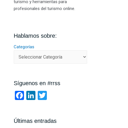
turismo y herramientas para
profesionales del turismo online.
Hablamos sobre:
Categorías
Síguenos en #rrss
F
Li
T
a
n
wi
ce
ke
tt
b
dI
er
Últimas entradas