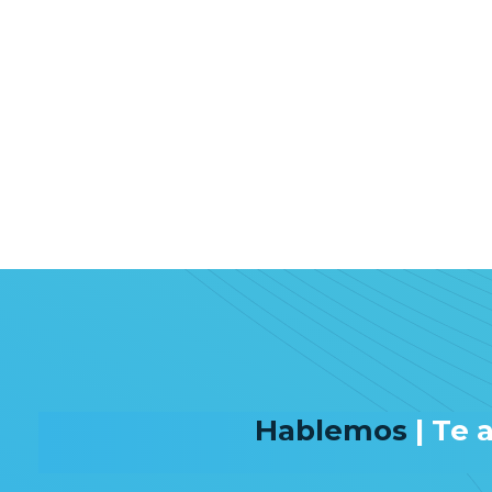
Hablemos
| Te