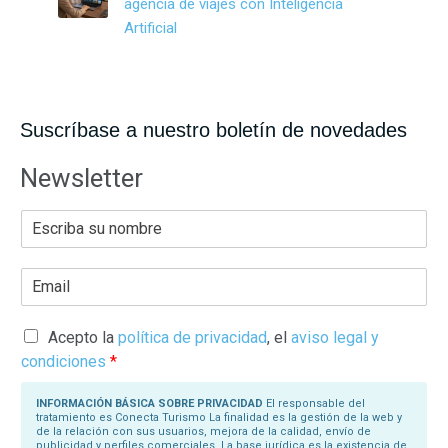
agencia de viajes con Inteligencia
Artificial
Suscríbase a nuestro boletín de novedades
Newsletter
E
s
c
r
E
i
m
b
a
a
i
s
l
Acepto la
política de privacidad
, el
aviso legal y
u
*
N
condiciones
*
o
m
b
INFORMACIÓN BÁSICA SOBRE PRIVACIDAD
El responsable del
r
tratamiento es Conecta Turismo La finalidad es la gestión de la web y
e
de la relación con sus usuarios, mejora de la calidad, envío de
*
publicidad y perfiles comerciales. La base jurídica es la existencia de