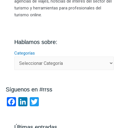
agencias de viajes, noticias de interés del sector del
turismo y herramientas para profesionales del
turismo online.
Hablamos sobre:
Categorías
Síguenos en #rrss
F
Li
T
a
n
wi
ce
ke
tt
Últimas entradas