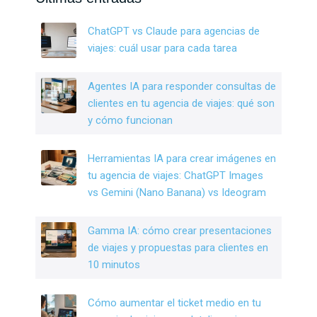
b
dI
er
o
n
ChatGPT vs Claude para agencias de
o
viajes: cuál usar para cada tarea
k
Agentes IA para responder consultas de
clientes en tu agencia de viajes: qué son
y cómo funcionan
Herramientas IA para crear imágenes en
tu agencia de viajes: ChatGPT Images
vs Gemini (Nano Banana) vs Ideogram
Gamma IA: cómo crear presentaciones
de viajes y propuestas para clientes en
10 minutos
Cómo aumentar el ticket medio en tu