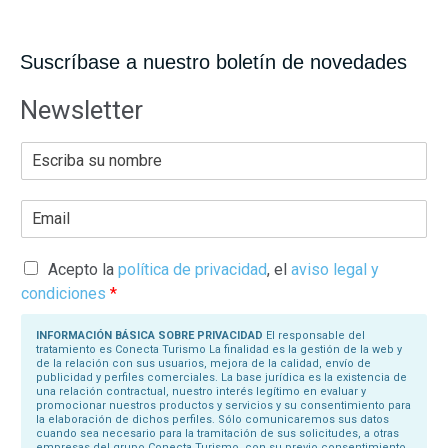
Suscríbase a nuestro boletín de novedades
Newsletter
E
s
c
r
E
i
m
b
a
a
i
s
l
Acepto la
política de privacidad
, el
aviso legal y
u
*
N
condiciones
*
o
m
b
INFORMACIÓN BÁSICA SOBRE PRIVACIDAD
El responsable del
r
tratamiento es Conecta Turismo La finalidad es la gestión de la web y
e
de la relación con sus usuarios, mejora de la calidad, envío de
*
publicidad y perfiles comerciales. La base jurídica es la existencia de
una relación contractual, nuestro interés legítimo en evaluar y
promocionar nuestros productos y servicios y su consentimiento para
la elaboración de dichos perfiles. Sólo comunicaremos sus datos
cuando sea necesario para la tramitación de sus solicitudes, a otras
empresas del grupo Conecta Turismo, con su previo consentimiento