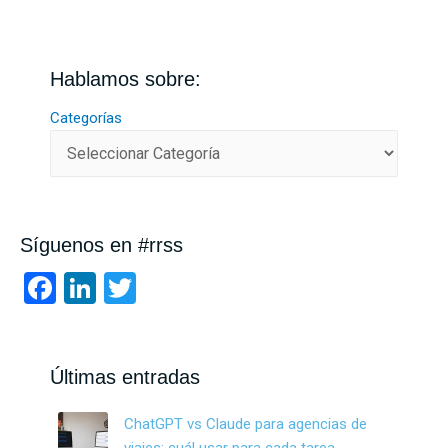
Hablamos sobre:
Categorías
Síguenos en #rrss
F
Li
T
a
n
wi
ce
ke
tt
b
dI
er
Últimas entradas
o
n
ChatGPT vs Claude para agencias de
o
viajes: cuál usar para cada tarea