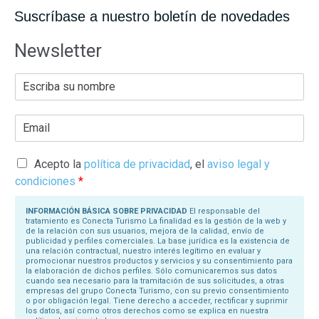
Suscríbase a nuestro boletín de novedades
Newsletter
E
s
c
r
E
i
m
b
a
a
i
s
l
Acepto la
política de privacidad
, el
aviso legal y
u
*
N
condiciones
*
o
m
b
INFORMACIÓN BÁSICA SOBRE PRIVACIDAD
El responsable del
r
tratamiento es Conecta Turismo La finalidad es la gestión de la web y
e
de la relación con sus usuarios, mejora de la calidad, envío de
*
publicidad y perfiles comerciales. La base jurídica es la existencia de
una relación contractual, nuestro interés legítimo en evaluar y
promocionar nuestros productos y servicios y su consentimiento para
la elaboración de dichos perfiles. Sólo comunicaremos sus datos
cuando sea necesario para la tramitación de sus solicitudes, a otras
empresas del grupo Conecta Turismo, con su previo consentimiento
o por obligación legal. Tiene derecho a acceder, rectificar y suprimir
los datos, así como otros derechos como se explica en nuestra