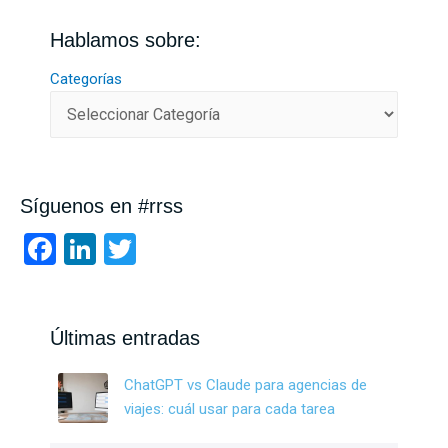
Hablamos sobre:
Categorías
Síguenos en #rrss
F
Li
T
a
n
wi
ce
ke
tt
b
dI
er
Últimas entradas
o
n
ChatGPT vs Claude para agencias de
o
viajes: cuál usar para cada tarea
k