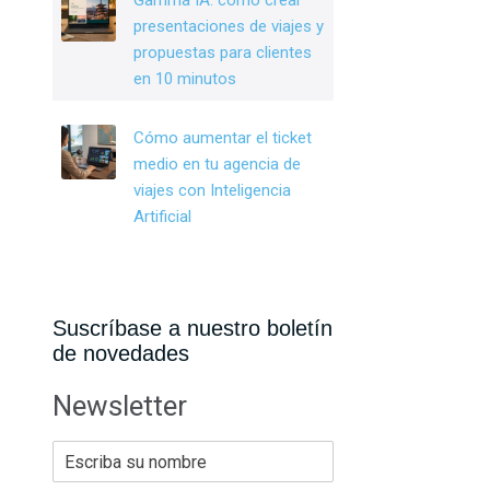
Gamma IA: cómo crear
presentaciones de viajes y
propuestas para clientes
en 10 minutos
Cómo aumentar el ticket
medio en tu agencia de
viajes con Inteligencia
Artificial
Suscríbase a nuestro boletín
de novedades
Newsletter
E
s
c