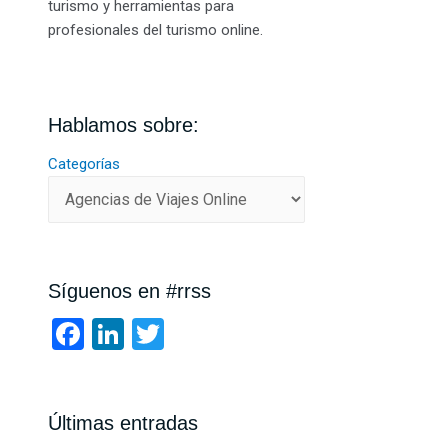
turismo y herramientas para
profesionales del turismo online.
Hablamos sobre:
Categorías
Síguenos en #rrss
F
Li
T
a
n
wi
ce
ke
tt
b
dI
er
Últimas entradas