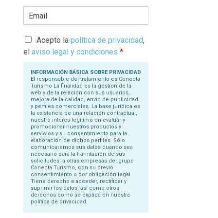
r
E
i
m
b
a
a
i
s
l
Acepto la
política de privacidad
,
u
*
N
el
aviso legal y condiciones
*
o
m
b
INFORMACIÓN BÁSICA SOBRE PRIVACIDAD
r
El responsable del tratamiento es Conecta
e
Turismo La finalidad es la gestión de la
*
web y de la relación con sus usuarios,
mejora de la calidad, envío de publicidad
y perfiles comerciales. La base jurídica es
la existencia de una relación contractual,
nuestro interés legítimo en evaluar y
promocionar nuestros productos y
servicios y su consentimiento para la
elaboración de dichos perfiles. Sólo
comunicaremos sus datos cuando sea
necesario para la tramitación de sus
solicitudes, a otras empresas del grupo
Conecta Turismo, con su previo
consentimiento o por obligación legal.
Tiene derecho a acceder, rectificar y
suprimir los datos, así como otros
derechos como se explica en nuestra
política de privacidad.