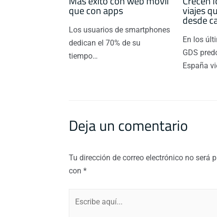
Más éxito con web móvil
Crecen l
que con apps
viajes q
desde c
Los usuarios de smartphones
En los úl
dedican el 70% de su
GDS pred
tiempo…
España v
Deja un comentario
Tu dirección de correo electrónico no será 
con
*