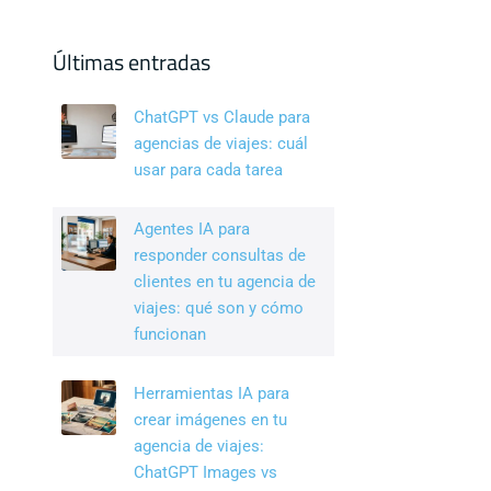
c
k
tt
e
e
er
Últimas entradas
b
dI
ChatGPT vs Claude para
o
n
agencias de viajes: cuál
o
usar para cada tarea
k
Agentes IA para
responder consultas de
clientes en tu agencia de
viajes: qué son y cómo
funcionan
Herramientas IA para
crear imágenes en tu
agencia de viajes:
ChatGPT Images vs