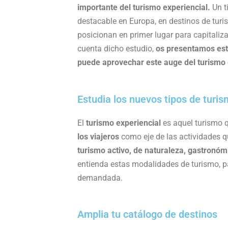
e
t
k
t
i
p
importante del turismo experiencial.
Un t
b
t
e
s
l
a
destacable en Europa, en destinos de turi
o
e
d
A
r
posicionan en primer lugar para capitali
o
r
I
p
t
cuenta dicho estudio,
os presentamos est
k
n
p
i
puede aprovechar este auge del turismo 
r
Estudia los nuevos tipos de turi
El
turismo experiencial
es aquel turismo 
los viajeros
como eje de las actividades q
turismo activo, de naturaleza, gastronóm
entienda estas modalidades de turismo, p
demandada.
Amplia tu catálogo de destinos