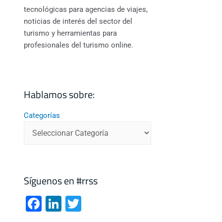
tecnológicas para agencias de viajes,
noticias de interés del sector del
turismo y herramientas para
profesionales del turismo online.
Hablamos sobre:
Categorías
Síguenos en #rrss
F
Li
T
a
n
wi