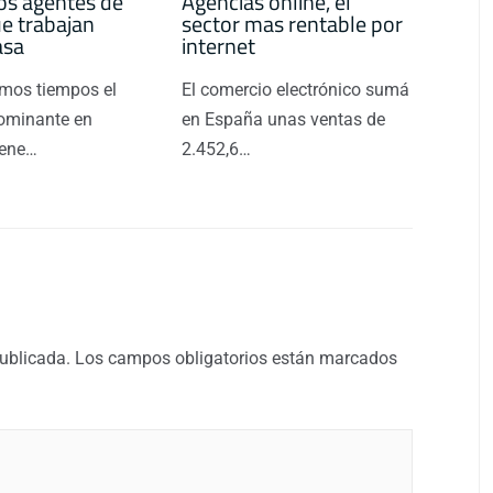
os agentes de
Agencias online, el
ue trabajan
sector mas rentable por
asa
internet
timos tiempos el
El comercio electrónico sumá
ominante en
en España unas ventas de
iene…
2.452,6…
publicada.
Los campos obligatorios están marcados