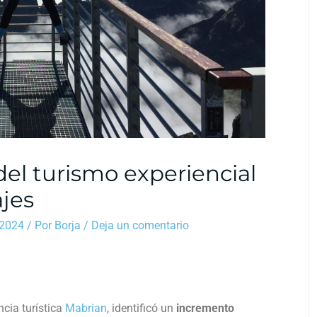
el turismo experiencial
ajes
 2024
/ Por
Borja
/
Deja un comentario
cia turística
Mabrian
, identificó un
incremento