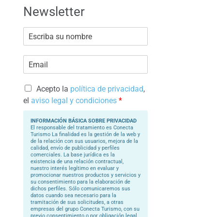
Newsletter
E
s
c
r
E
i
m
b
a
a
i
s
l
Acepto la
política de privacidad
,
u
*
N
el
aviso legal y condiciones
*
o
m
b
INFORMACIÓN BÁSICA SOBRE PRIVACIDAD
r
El responsable del tratamiento es Conecta
e
Turismo La finalidad es la gestión de la web y
*
de la relación con sus usuarios, mejora de la
calidad, envío de publicidad y perfiles
comerciales. La base jurídica es la
existencia de una relación contractual,
nuestro interés legítimo en evaluar y
promocionar nuestros productos y servicios y
su consentimiento para la elaboración de
dichos perfiles. Sólo comunicaremos sus
datos cuando sea necesario para la
tramitación de sus solicitudes, a otras
empresas del grupo Conecta Turismo, con su
previo consentimiento o por obligación legal.