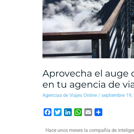
Aprovecha el auge d
en tu agencia de vi
Agencias de Viajes Online
/
septiembre 19,
F
T
L
W
E
C
a
w
i
h
m
o
c
i
n
a
a
m
Hace unos meses la compañía de inteligen