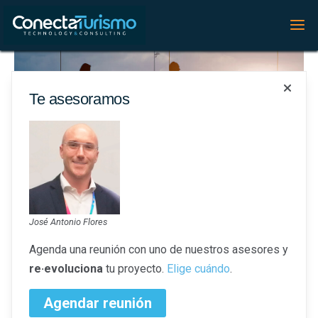
Te asesoramos
José Antonio Flores
Agenda una reunión con uno de nuestros asesores y
Marketing turístico y su
re·evoluciona
tu proyecto.
Elige cuándo
.
futuro
Agendar reunión
Marketing para agencias de viajes online
/
noviembre 19,