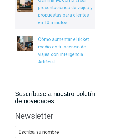
Gamma IA: cómo crear
presentaciones de viajes y
propuestas para clientes
en 10 minutos
Cómo aumentar el ticket
medio en tu agencia de
viajes con Inteligencia
Artificial
Suscríbase a nuestro boletín
de novedades
Newsletter
E
s
c