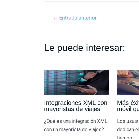
c
i
n
a
a
m
e
t
k
t
i
p
←
Entrada anterior
b
t
e
s
l
a
o
e
d
A
r
o
r
I
p
t
k
n
p
i
Le puede interesar:
r
Integraciones XML con
Más éxi
mayoristas de viajes
móvil q
¿Qué es una integración XML
Los usuar
con un mayorista de viajes?…
dedican e
tiempo…