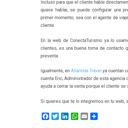
Incluso para que el cliente hable directame
quiere hablar, se puede configurar una p
primer momento, sea con el agente de viaje
cliente.
En la web de ConectaTurismo ya lo usamo
clientes, es una buena toma de contacto q
preventa.
Igualmente, en
Atlántida Travel
ya cuentan co
cuenta Eric, Administrador de esta agencia 
ayuda a cerrar la venta porque el cliente s
Si quieres que te lo integremos en tu web, 
F
T
L
W
E
C
a
w
i
h
m
o