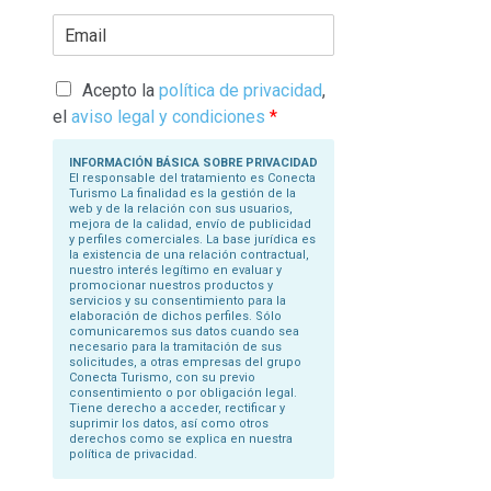
r
E
i
m
b
a
a
i
s
l
Acepto la
política de privacidad
,
u
*
N
el
aviso legal y condiciones
*
o
m
b
INFORMACIÓN BÁSICA SOBRE PRIVACIDAD
r
El responsable del tratamiento es Conecta
e
Turismo La finalidad es la gestión de la
*
web y de la relación con sus usuarios,
mejora de la calidad, envío de publicidad
y perfiles comerciales. La base jurídica es
la existencia de una relación contractual,
nuestro interés legítimo en evaluar y
promocionar nuestros productos y
servicios y su consentimiento para la
elaboración de dichos perfiles. Sólo
comunicaremos sus datos cuando sea
necesario para la tramitación de sus
solicitudes, a otras empresas del grupo
Conecta Turismo, con su previo
consentimiento o por obligación legal.
Tiene derecho a acceder, rectificar y
suprimir los datos, así como otros
derechos como se explica en nuestra
política de privacidad.