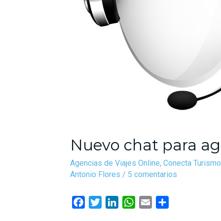
Nuevo chat para age
Agencias de Viajes Online
,
Conecta Turismo
Antonio Flores
/
5 comentarios
F
T
L
W
E
C
a
w
i
h
m
o