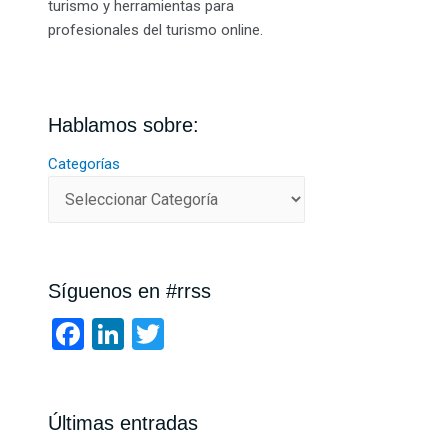
turismo y herramientas para
profesionales del turismo online.
Hablamos sobre:
Categorías
Síguenos en #rrss
F
Li
T
a
n
wi
ce
ke
tt
b
dI
er
Últimas entradas