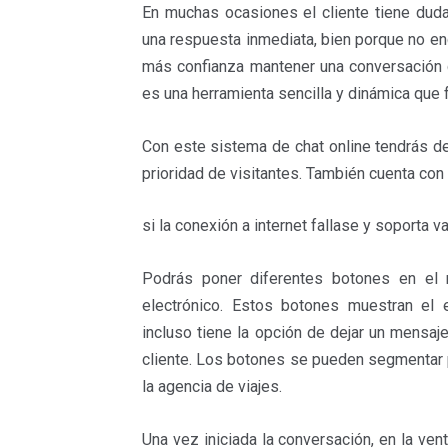
En muchas ocasiones el cliente tiene dud
c
i
n
a
a
m
una respuesta inmediata, bien porque no en
e
t
k
t
i
p
b
t
e
s
l
a
más confianza mantener una conversación
o
e
d
A
r
es una herramienta sencilla y dinámica que f
o
r
I
p
t
k
n
p
i
Con este sistema de chat online tendrás de
r
prioridad de visitantes. También cuenta co
si la conexión a internet fallase y soporta v
Podrás poner diferentes botones en el 
electrónico. Estos botones muestran el 
incluso tiene la opción de dejar un mensaj
cliente. Los botones se pueden segmentar p
la agencia de viajes.
Una vez iniciada la conversación, en la ven