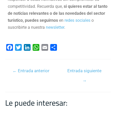
competitividad. Recuerda que,
si quieres estar al tanto
de noticias relevantes o de las novedades del sector
turístico, puedes seguirnos
en
redes sociales
o
suscribirte a nuestra
newsletter
.
F
T
L
W
E
C
a
w
i
h
m
o
c
i
n
a
a
m
e
t
k
t
i
p
←
Entrada anterior
Entrada siguiente
b
t
e
s
l
a
→
o
e
d
A
r
o
r
I
p
t
k
n
p
i
Le puede interesar:
r