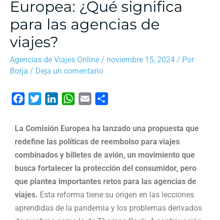
Europea: ¿Qué significa
para las agencias de
viajes?
Agencias de Viajes Online
/
noviembre 15, 2024
/ Por
Borja
/
Deja un comentario
F
T
L
W
E
C
a
w
i
h
m
o
c
i
n
a
a
m
La Comisión Europea ha lanzado una propuesta que
e
t
k
t
i
p
redefine las políticas de reembolso para viajes
b
t
e
s
l
a
combinados y billetes de avión, un movimiento que
o
e
d
A
r
busca fortalecer la protección del consumidor, pero
o
r
I
p
t
que plantea importantes retos para las agencias de
k
n
p
i
viajes.
Esta reforma tiene su origen en las lecciones
r
aprendidas de la pandemia y los problemas derivados