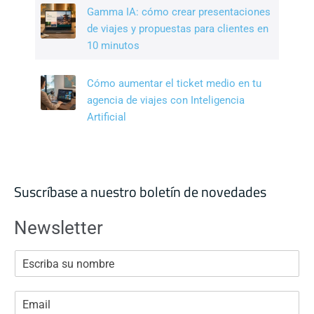
Gamma IA: cómo crear presentaciones
de viajes y propuestas para clientes en
10 minutos
Cómo aumentar el ticket medio en tu
agencia de viajes con Inteligencia
Artificial
Suscríbase a nuestro boletín de novedades
Newsletter
E
s
c
r
E
i
m
b