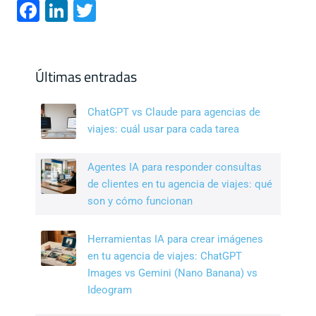
F
Li
T
a
n
wi
c
k
tt
e
e
er
Últimas entradas
b
dI
ChatGPT vs Claude para agencias de
o
n
viajes: cuál usar para cada tarea
o
k
Agentes IA para responder consultas
de clientes en tu agencia de viajes: qué
son y cómo funcionan
Herramientas IA para crear imágenes
en tu agencia de viajes: ChatGPT
Images vs Gemini (Nano Banana) vs
Ideogram