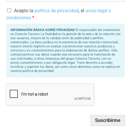
a
a
i
s
l
Acepto la
política de privacidad
, el
aviso legal y
u
*
N
condiciones
*
o
m
b
INFORMACIÓN BÁSICA SOBRE PRIVACIDAD
El responsable del tratamiento
r
es Conecta Turismo La finalidad es la gestión de la web y de la relación con
e
sus usuarios, mejora de la calidad, envío de publicidad y perfiles
*
comerciales. La base jurídica es la existencia de una relación contractual,
nuestro interés legítimo en evaluar y promocionar nuestros productos y
servicios y su consentimiento para la elaboración de dichos perfiles. Sólo
comunicaremos sus datos cuando sea necesario para la tramitación de
sus solicitudes, a otras empresas del grupo Conecta Turismo, con su
previo consentimiento o por obligación legal. Tiene derecho a acceder,
rectificar y suprimir los datos, así como otros derechos como se explica en
nuestra política de privacidad.
Suscribirme