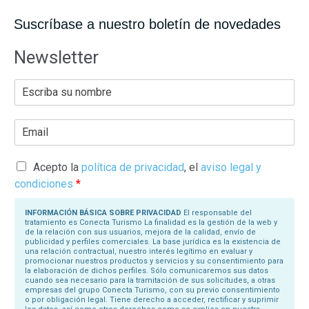
Suscríbase a nuestro boletín de novedades
Newsletter
E
s
c
r
E
i
m
b
a
a
i
s
l
Acepto la
política de privacidad
, el
aviso legal y
u
*
N
condiciones
*
o
m
b
INFORMACIÓN BÁSICA SOBRE PRIVACIDAD
El responsable del
r
tratamiento es Conecta Turismo La finalidad es la gestión de la web y
e
de la relación con sus usuarios, mejora de la calidad, envío de
*
publicidad y perfiles comerciales. La base jurídica es la existencia de
una relación contractual, nuestro interés legítimo en evaluar y
promocionar nuestros productos y servicios y su consentimiento para
la elaboración de dichos perfiles. Sólo comunicaremos sus datos
cuando sea necesario para la tramitación de sus solicitudes, a otras
empresas del grupo Conecta Turismo, con su previo consentimiento
o por obligación legal. Tiene derecho a acceder, rectificar y suprimir