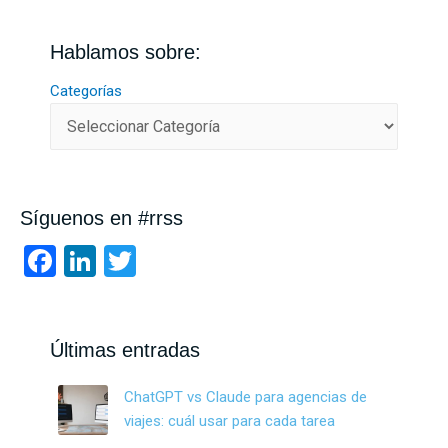
Hablamos sobre:
Categorías
Síguenos en #rrss
F
Li
T
a
n
wi
ce
ke
tt
b
dI
er
Últimas entradas
o
n
ChatGPT vs Claude para agencias de
o
viajes: cuál usar para cada tarea