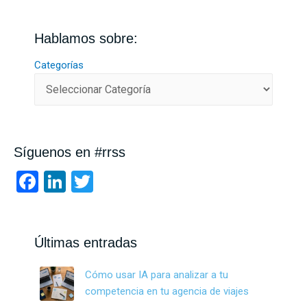
Hablamos sobre:
Categorías
Síguenos en #rrss
F
Li
T
a
n
wi
ce
ke
tt
b
dI
er
Últimas entradas
o
n
Cómo usar IA para analizar a tu
o
competencia en tu agencia de viajes