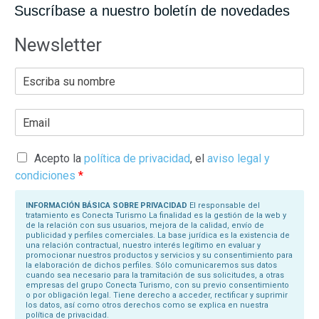
Suscríbase a nuestro boletín de novedades
Newsletter
E
s
c
r
E
i
m
b
a
a
i
s
l
Acepto la
política de privacidad
, el
aviso legal y
u
*
N
condiciones
*
o
m
b
INFORMACIÓN BÁSICA SOBRE PRIVACIDAD
El responsable del
r
tratamiento es Conecta Turismo La finalidad es la gestión de la web y
e
de la relación con sus usuarios, mejora de la calidad, envío de
*
publicidad y perfiles comerciales. La base jurídica es la existencia de
una relación contractual, nuestro interés legítimo en evaluar y
promocionar nuestros productos y servicios y su consentimiento para
la elaboración de dichos perfiles. Sólo comunicaremos sus datos
cuando sea necesario para la tramitación de sus solicitudes, a otras
empresas del grupo Conecta Turismo, con su previo consentimiento
o por obligación legal. Tiene derecho a acceder, rectificar y suprimir
los datos, así como otros derechos como se explica en nuestra
política de privacidad.