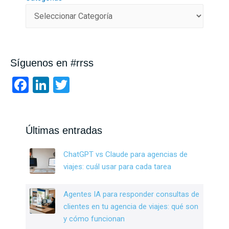
Síguenos en #rrss
F
Li
T
a
n
wi
ce
ke
tt
b
dI
er
Últimas entradas
o
n
ChatGPT vs Claude para agencias de
o
viajes: cuál usar para cada tarea
k
Agentes IA para responder consultas de
clientes en tu agencia de viajes: qué son
y cómo funcionan