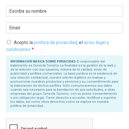
E
s
c
r
E
i
m
b
a
a
i
s
l
Acepto la
política de privacidad
, el
aviso legal y
u
*
N
condiciones
*
o
m
b
INFORMACIÓN BÁSICA SOBRE PRIVACIDAD
El responsable del
r
tratamiento es Conecta Turismo La finalidad es la gestión de la web y
e
de la relación con sus usuarios, mejora de la calidad, envío de
*
publicidad y perfiles comerciales. La base jurídica es la existencia de
una relación contractual, nuestro interés legítimo en evaluar y
promocionar nuestros productos y servicios y su consentimiento para
la elaboración de dichos perfiles. Sólo comunicaremos sus datos
cuando sea necesario para la tramitación de sus solicitudes, a otras
empresas del grupo Conecta Turismo, con su previo consentimiento
o por obligación legal. Tiene derecho a acceder, rectificar y suprimir
los datos, así como otros derechos como se explica en nuestra
política de privacidad.