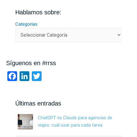
Hablamos sobre:
Categorías
Síguenos en #rrss
F
Li
T
a
n
wi
ce
ke
tt
b
dI
er
Últimas entradas
o
n
ChatGPT vs Claude para agencias de
o
viajes: cuál usar para cada tarea
k