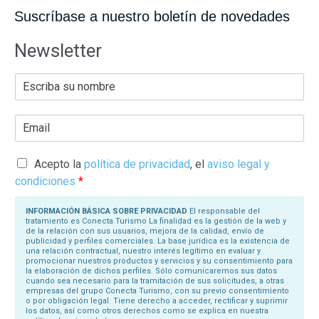
Suscríbase a nuestro boletín de novedades
Newsletter
E
s
c
r
E
i
m
b
a
a
i
s
l
Acepto la
política de privacidad
, el
aviso legal y
u
*
N
condiciones
*
o
m
b
INFORMACIÓN BÁSICA SOBRE PRIVACIDAD
El responsable del
r
tratamiento es Conecta Turismo La finalidad es la gestión de la web y
e
de la relación con sus usuarios, mejora de la calidad, envío de
*
publicidad y perfiles comerciales. La base jurídica es la existencia de
una relación contractual, nuestro interés legítimo en evaluar y
promocionar nuestros productos y servicios y su consentimiento para
la elaboración de dichos perfiles. Sólo comunicaremos sus datos
cuando sea necesario para la tramitación de sus solicitudes, a otras
empresas del grupo Conecta Turismo, con su previo consentimiento
o por obligación legal. Tiene derecho a acceder, rectificar y suprimir
los datos, así como otros derechos como se explica en nuestra