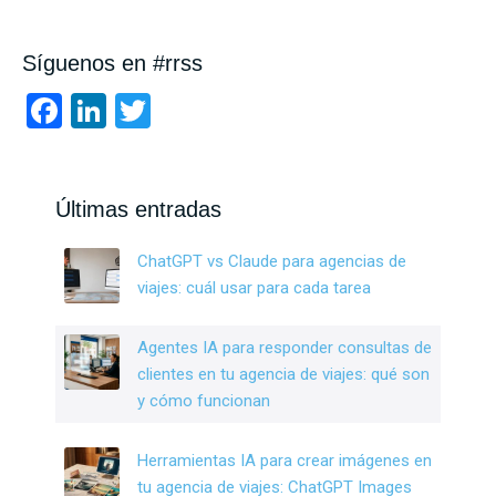
Síguenos en #rrss
F
Li
T
a
n
wi
ce
ke
tt
b
dI
er
Últimas entradas
o
n
ChatGPT vs Claude para agencias de
o
viajes: cuál usar para cada tarea
k
Agentes IA para responder consultas de
clientes en tu agencia de viajes: qué son
y cómo funcionan
Herramientas IA para crear imágenes en
tu agencia de viajes: ChatGPT Images