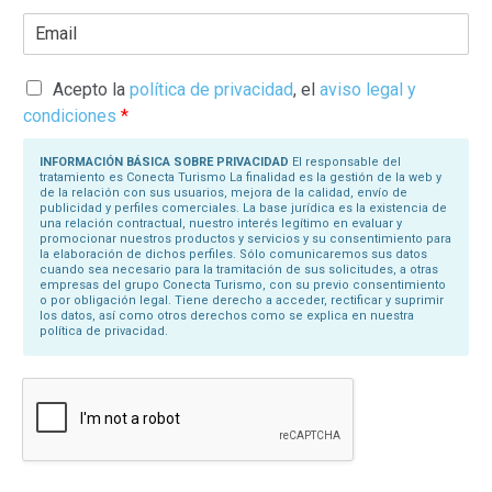
r
E
i
m
b
a
a
i
s
l
Acepto la
política de privacidad
, el
aviso legal y
u
*
N
condiciones
*
o
m
b
INFORMACIÓN BÁSICA SOBRE PRIVACIDAD
El responsable del
r
tratamiento es Conecta Turismo La finalidad es la gestión de la web y
e
de la relación con sus usuarios, mejora de la calidad, envío de
*
publicidad y perfiles comerciales. La base jurídica es la existencia de
una relación contractual, nuestro interés legítimo en evaluar y
promocionar nuestros productos y servicios y su consentimiento para
la elaboración de dichos perfiles. Sólo comunicaremos sus datos
cuando sea necesario para la tramitación de sus solicitudes, a otras
empresas del grupo Conecta Turismo, con su previo consentimiento
o por obligación legal. Tiene derecho a acceder, rectificar y suprimir
los datos, así como otros derechos como se explica en nuestra
política de privacidad.