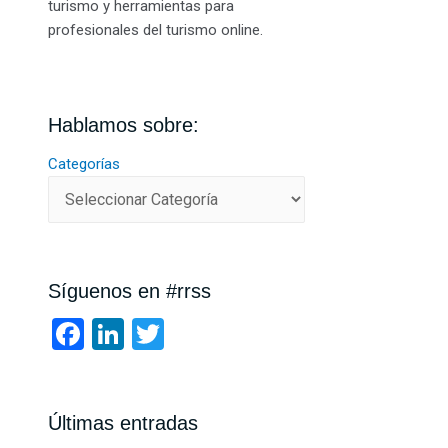
turismo y herramientas para
profesionales del turismo online.
Hablamos sobre:
Categorías
Síguenos en #rrss
F
Li
T
a
n
wi
ce
ke
tt
b
dI
er
Últimas entradas