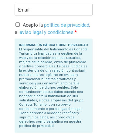
r
E
i
m
b
a
a
i
s
l
Acepto la
política de privacidad
,
u
*
N
el
aviso legal y condiciones
*
o
m
b
INFORMACIÓN BÁSICA SOBRE PRIVACIDAD
r
El responsable del tratamiento es Conecta
e
Turismo La finalidad es la gestión de la
*
web y de la relación con sus usuarios,
mejora de la calidad, envío de publicidad
y perfiles comerciales. La base jurídica es
la existencia de una relación contractual,
nuestro interés legítimo en evaluar y
promocionar nuestros productos y
servicios y su consentimiento para la
elaboración de dichos perfiles. Sólo
comunicaremos sus datos cuando sea
necesario para la tramitación de sus
solicitudes, a otras empresas del grupo
Conecta Turismo, con su previo
consentimiento o por obligación legal.
Tiene derecho a acceder, rectificar y
suprimir los datos, así como otros
derechos como se explica en nuestra
política de privacidad.