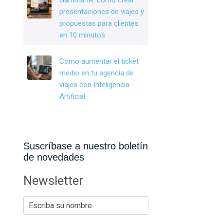
Gamma IA: cómo crear
presentaciones de viajes y
propuestas para clientes
en 10 minutos
Cómo aumentar el ticket
medio en tu agencia de
viajes con Inteligencia
Artificial
Suscríbase a nuestro boletín
de novedades
Newsletter
E
s
c