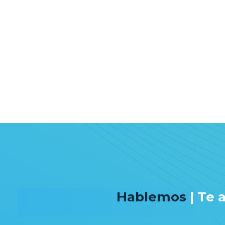
Hablemos
| Te