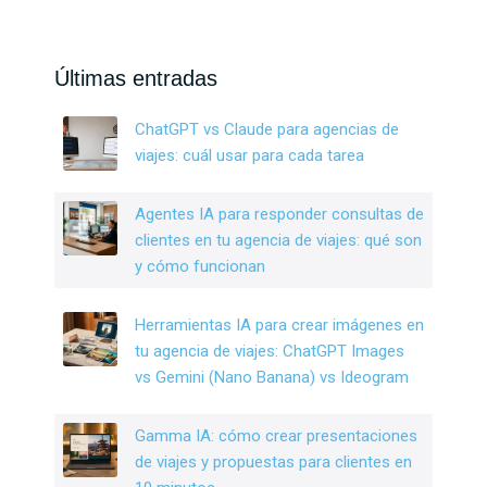
a
n
wi
ce
ke
tt
b
dI
er
Últimas entradas
o
n
ChatGPT vs Claude para agencias de
o
viajes: cuál usar para cada tarea
k
Agentes IA para responder consultas de
clientes en tu agencia de viajes: qué son
y cómo funcionan
Herramientas IA para crear imágenes en
tu agencia de viajes: ChatGPT Images
vs Gemini (Nano Banana) vs Ideogram
Gamma IA: cómo crear presentaciones
de viajes y propuestas para clientes en