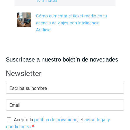
10 minutos
Cómo aumentar el ticket medio en tu
agencia de viajes con Inteligencia
Artificial
Suscríbase a nuestro boletín de novedades
Newsletter
E
s
c
r
E
i
m
b
a
a
i
s
l
Acepto la
política de privacidad
, el
aviso legal y
u
*
N
condiciones
*
o