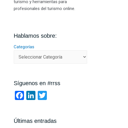
turismo y herramientas para
profesionales del turismo online.
Hablamos sobre:
Categorías
Síguenos en #rrss
F
Li
T
a
n
wi
ce
ke
tt
b
dI
er
Últimas entradas