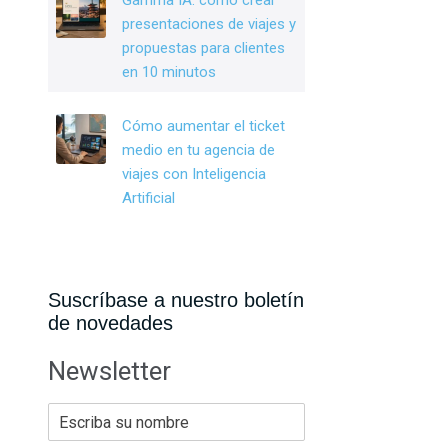
Gamma IA: cómo crear
presentaciones de viajes y
propuestas para clientes
en 10 minutos
Cómo aumentar el ticket
medio en tu agencia de
viajes con Inteligencia
Artificial
Suscríbase a nuestro boletín
de novedades
Newsletter
E
s
c