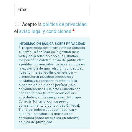
r
E
i
m
b
a
a
i
s
l
Acepto la
política de privacidad
,
u
*
N
el
aviso legal y condiciones
*
o
m
b
INFORMACIÓN BÁSICA SOBRE PRIVACIDAD
r
El responsable del tratamiento es Conecta
e
Turismo La finalidad es la gestión de la
*
web y de la relación con sus usuarios,
mejora de la calidad, envío de publicidad
y perfiles comerciales. La base jurídica es
la existencia de una relación contractual,
nuestro interés legítimo en evaluar y
promocionar nuestros productos y
servicios y su consentimiento para la
elaboración de dichos perfiles. Sólo
comunicaremos sus datos cuando sea
necesario para la tramitación de sus
solicitudes, a otras empresas del grupo
Conecta Turismo, con su previo
consentimiento o por obligación legal.
Tiene derecho a acceder, rectificar y
suprimir los datos, así como otros
derechos como se explica en nuestra
política de privacidad.