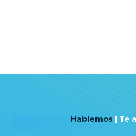
Hablemos
| Te