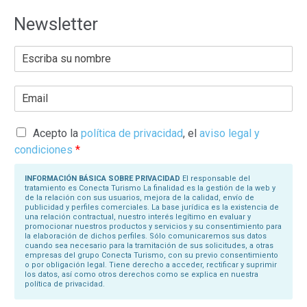
Newsletter
E
s
c
r
E
i
m
b
a
a
i
s
l
Acepto la
política de privacidad
, el
aviso legal y
u
*
N
condiciones
*
o
m
b
INFORMACIÓN BÁSICA SOBRE PRIVACIDAD
El responsable del
r
tratamiento es Conecta Turismo La finalidad es la gestión de la web y
e
de la relación con sus usuarios, mejora de la calidad, envío de
*
publicidad y perfiles comerciales. La base jurídica es la existencia de
una relación contractual, nuestro interés legítimo en evaluar y
promocionar nuestros productos y servicios y su consentimiento para
la elaboración de dichos perfiles. Sólo comunicaremos sus datos
cuando sea necesario para la tramitación de sus solicitudes, a otras
empresas del grupo Conecta Turismo, con su previo consentimiento
o por obligación legal. Tiene derecho a acceder, rectificar y suprimir
los datos, así como otros derechos como se explica en nuestra
política de privacidad.