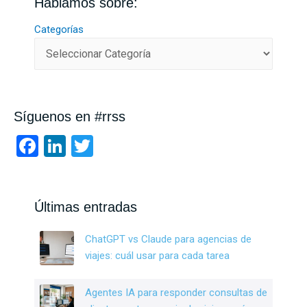
Hablamos sobre:
Categorías
Síguenos en #rrss
F
Li
T
a
n
wi
ce
ke
tt
b
dI
er
Últimas entradas
o
n
ChatGPT vs Claude para agencias de
o
viajes: cuál usar para cada tarea
k
Agentes IA para responder consultas de