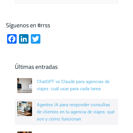
Síguenos en #rrss
F
Li
T
a
n
wi
c
k
tt
e
e
er
Últimas entradas
b
dI
ChatGPT vs Claude para agencias de
o
n
viajes: cuál usar para cada tarea
o
k
Agentes IA para responder consultas
de clientes en tu agencia de viajes: qué
son y cómo funcionan