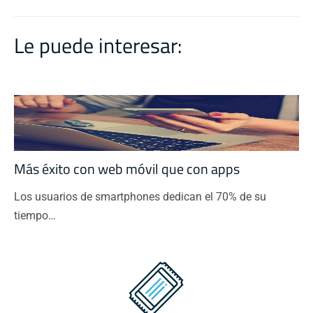
o
r
I
p
t
k
n
p
i
Le puede interesar:
r
Más éxito con web móvil que con apps
Los usuarios de smartphones dedican el 70% de su
tiempo…