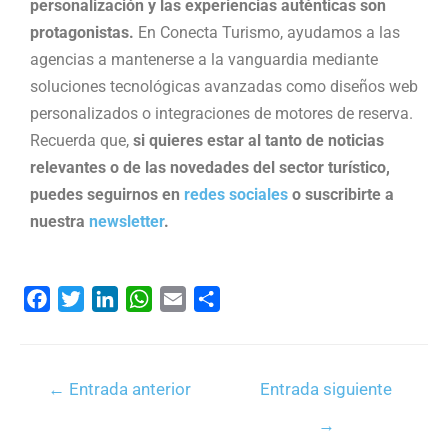
personalización y las experiencias auténticas son
protagonistas.
En Conecta Turismo, ayudamos a las
agencias a mantenerse a la vanguardia mediante
soluciones tecnológicas avanzadas como diseños web
personalizados o integraciones de motores de reserva.
Recuerda que,
si quieres estar al tanto de noticias
relevantes o de las novedades del sector turístico,
puedes seguirnos en
redes sociales
o suscribirte a
nuestra
newsletter
.
F
T
L
W
E
C
a
w
i
h
m
o
c
i
n
a
a
m
e
t
k
t
i
p
←
Entrada anterior
Entrada siguiente
b
t
e
s
l
a
→
o
e
d
A
r