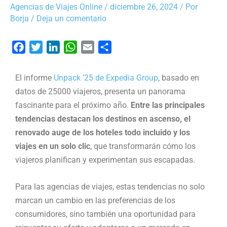
Agencias de Viajes Online
/
diciembre 26, 2024
/ Por
Borja
/
Deja un comentario
F
T
L
W
E
C
a
w
i
h
m
o
c
i
n
a
a
m
El informe
Unpack ’25 de Expedia Group
, basado en
e
t
k
t
i
p
datos de 25000 viajeros, presenta un panorama
b
t
e
s
l
a
fascinante para el próximo año.
Entre las principales
o
e
d
A
r
tendencias destacan los destinos en ascenso, el
o
r
I
p
t
renovado auge de los hoteles todo incluido y los
k
n
p
i
viajes en un solo clic
, que transformarán cómo los
r
viajeros planifican y experimentan sus escapadas.
Para las agencias de viajes, estas tendencias no solo
marcan un cambio en las preferencias de los
consumidores, sino también una oportunidad para