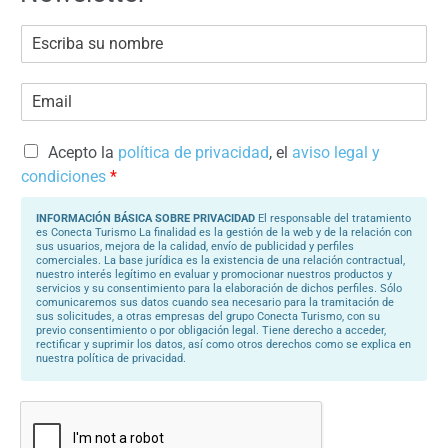
E
s
c
r
E
i
m
b
a
a
i
s
l
Acepto la
política de privacidad
, el
aviso legal y
u
*
N
condiciones
*
o
m
b
INFORMACIÓN BÁSICA SOBRE PRIVACIDAD
El responsable del tratamiento
r
es Conecta Turismo La finalidad es la gestión de la web y de la relación con
e
sus usuarios, mejora de la calidad, envío de publicidad y perfiles
*
comerciales. La base jurídica es la existencia de una relación contractual,
nuestro interés legítimo en evaluar y promocionar nuestros productos y
servicios y su consentimiento para la elaboración de dichos perfiles. Sólo
comunicaremos sus datos cuando sea necesario para la tramitación de
sus solicitudes, a otras empresas del grupo Conecta Turismo, con su
previo consentimiento o por obligación legal. Tiene derecho a acceder,
rectificar y suprimir los datos, así como otros derechos como se explica en
nuestra política de privacidad.