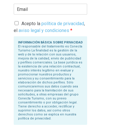
r
E
i
m
b
a
a
i
s
l
Acepto la
política de privacidad
,
u
*
N
el
aviso legal y condiciones
*
o
m
b
INFORMACIÓN BÁSICA SOBRE PRIVACIDAD
r
El responsable del tratamiento es Conecta
e
Turismo La finalidad es la gestión de la
*
web y de la relación con sus usuarios,
mejora de la calidad, envío de publicidad
y perfiles comerciales. La base jurídica es
la existencia de una relación contractual,
nuestro interés legítimo en evaluar y
promocionar nuestros productos y
servicios y su consentimiento para la
elaboración de dichos perfiles. Sólo
comunicaremos sus datos cuando sea
necesario para la tramitación de sus
solicitudes, a otras empresas del grupo
Conecta Turismo, con su previo
consentimiento o por obligación legal.
Tiene derecho a acceder, rectificar y
suprimir los datos, así como otros
derechos como se explica en nuestra
política de privacidad.