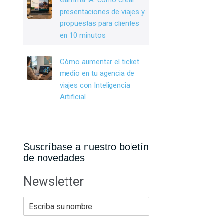
Gamma IA: cómo crear
presentaciones de viajes y
propuestas para clientes
en 10 minutos
Cómo aumentar el ticket
medio en tu agencia de
viajes con Inteligencia
Artificial
Suscríbase a nuestro boletín
de novedades
Newsletter
E
s
c