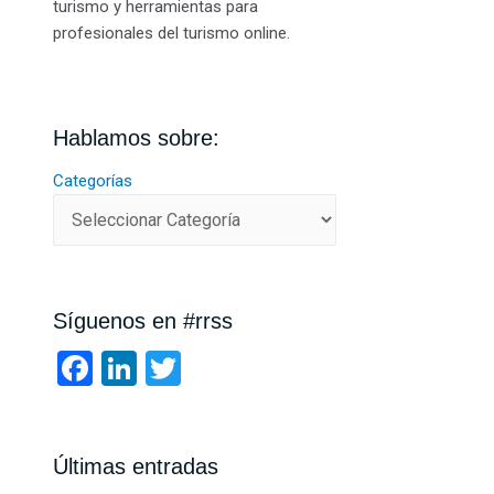
turismo y herramientas para
profesionales del turismo online.
Hablamos sobre:
Categorías
Síguenos en #rrss
F
Li
T
a
n
wi
ce
ke
tt
b
dI
er
Últimas entradas