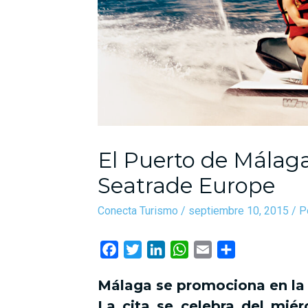
El Puerto de Málaga
Seatrade Europe
Conecta Turismo
/
septiembre 10, 2015
/ P
F
T
L
W
E
C
a
w
i
h
m
o
Málaga se promociona en la 
c
i
n
a
a
m
e
t
k
t
i
p
La cita se celebra del mié