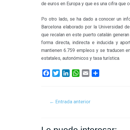
de euros en Europa y que es una cifra que c
Po otro lado, se ha dado a conocer un in
Barcelona elaborado por la Universidad d
que recalan en este puerto catalán generan
forma directa, indirecta e inducida y apo
mantienen 6.759 empleos y se traducen en
estatales, autonómicos y tasa turística.
F
T
L
W
E
C
a
w
i
h
m
o
c
i
n
a
a
m
e
t
k
t
i
p
←
Entrada anterior
b
t
e
s
l
a
o
e
d
A
r
o
r
I
p
t
k
n
p
i
Le puede interesar: