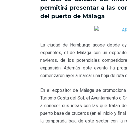
b
t
e
s
l
a
permitirá presentar a las c
o
e
d
A
r
del puerto de Málaga
o
r
I
p
t
k
n
p
i
r
La ciudad de Hamburgo acoge desde ayer
españoles, el de Málaga con un expositor
navieras, de los potenciales competido
expansión. Además este evento ha prog
comenzaron ayer a marcar una hoja de ruta e
En el expositor de Málaga se promociona 
Turismo Costa del Sol, el Ayuntamiento o C
a conocer sus ideas con las que tratan d
puerto base de cruceros (en el inicio y final 
la temporada baja de este sector con la r