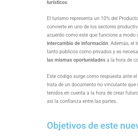
turísticos
.
o
e
d
A
r
o
r
I
p
t
El turismo representa un 10% del Producto 
k
n
p
i
convierte en uno de los sectores producti
r
acuerdo como este que funcione a modo
intercambio de información
. Además, el t
tanto públicos como privados y es necesa
las mismas oportunidades
a la hora de co
Este código surge como respuesta ante e
trata de un documento no vinculante que 
tenidos en cuenta a la hora de crear fut
así la confianza entre las partes.
Objetivos de este nu