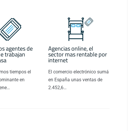
os agentes de
Agencias online, el
ue trabajan
sector mas rentable por
asa
internet
timos tiempos el
El comercio electrónico sumá
ominante en
en España unas ventas de
iene…
2.452,6…