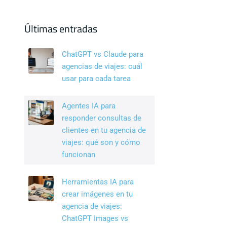
c
k
tt
e
e
er
Últimas entradas
b
dI
ChatGPT vs Claude para
o
n
agencias de viajes: cuál
o
usar para cada tarea
k
Agentes IA para
responder consultas de
clientes en tu agencia de
viajes: qué son y cómo
funcionan
Herramientas IA para
crear imágenes en tu
agencia de viajes:
ChatGPT Images vs