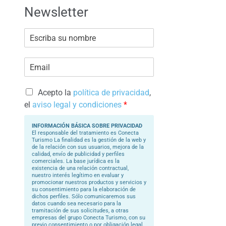
Newsletter
E
s
c
r
E
i
m
b
a
a
i
s
l
Acepto la
política de privacidad
,
u
*
N
el
aviso legal y condiciones
*
o
m
b
INFORMACIÓN BÁSICA SOBRE PRIVACIDAD
r
El responsable del tratamiento es Conecta
e
Turismo La finalidad es la gestión de la web y
*
de la relación con sus usuarios, mejora de la
calidad, envío de publicidad y perfiles
comerciales. La base jurídica es la
existencia de una relación contractual,
nuestro interés legítimo en evaluar y
promocionar nuestros productos y servicios y
su consentimiento para la elaboración de
dichos perfiles. Sólo comunicaremos sus
datos cuando sea necesario para la
tramitación de sus solicitudes, a otras
empresas del grupo Conecta Turismo, con su
previo consentimiento o por obligación legal.