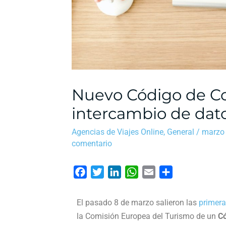
Nuevo Código de Co
intercambio de dato
Agencias de Viajes Online
,
General
/
marzo 
comentario
F
T
L
W
E
C
a
w
i
h
m
o
c
i
n
a
a
m
El pasado 8 de marzo salieron las
primera
e
t
k
t
i
p
la Comisión Europea del Turismo de un
Có
b
t
e
s
l
a