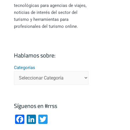
tecnológicas para agencias de viajes,
noticias de interés del sector del
turismo y herramientas para
profesionales del turismo online.
Hablamos sobre:
Categorías
Síguenos en #rrss
F
Li
T
a
n
wi