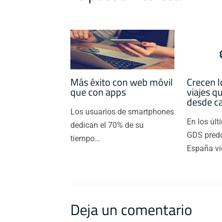
r
Más éxito con web móvil
Crecen l
que con apps
viajes q
desde c
Los usuarios de smartphones
En los úl
dedican el 70% de su
GDS pred
tiempo…
España v
Deja un comentario