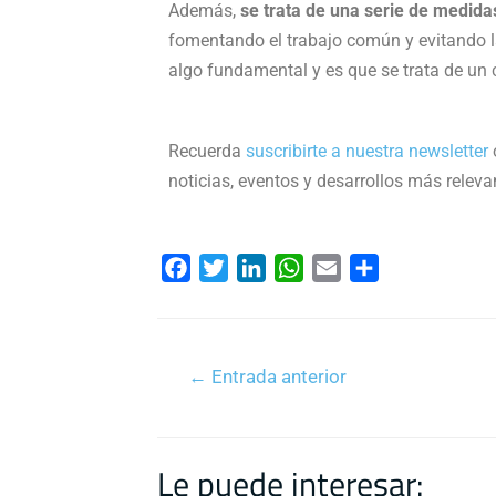
Además,
se trata de una serie de medida
fomentando el trabajo común y evitando l
algo fundamental y es que se trata de un 
Recuerda
suscribirte a nuestra newsletter
noticias, eventos y desarrollos más releva
F
T
L
W
E
C
a
w
i
h
m
o
c
i
n
a
a
m
e
t
k
t
i
p
←
Entrada anterior
b
t
e
s
l
a
o
e
d
A
r
o
r
I
p
t
k
n
p
i
Le puede interesar: