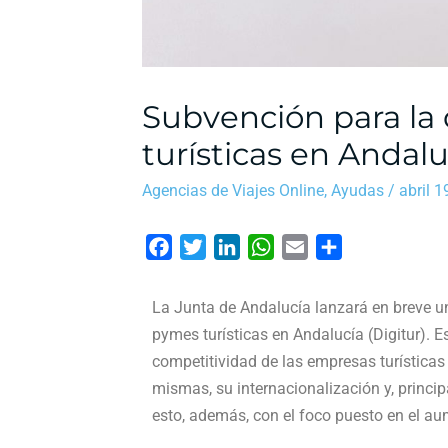
Subvención para la 
turísticas en Andalu
Agencias de Viajes Online
,
Ayudas
/
abril 1
F
T
L
W
E
C
a
w
i
h
m
o
c
i
n
a
a
m
La Junta de Andalucía lanzará en breve u
e
t
k
t
i
p
pymes turísticas en Andalucía (Digitur). 
b
t
e
s
l
a
competitividad de las empresas turísticas
o
e
d
A
r
mismas, su internacionalización y, princi
o
r
I
p
t
esto, además, con el foco puesto en el a
k
n
p
i