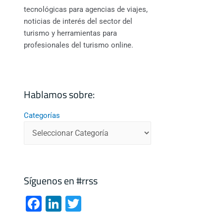
tecnológicas para agencias de viajes,
noticias de interés del sector del
turismo y herramientas para
profesionales del turismo online.
Hablamos sobre:
Categorías
Síguenos en #rrss
F
Li
T
a
n
wi