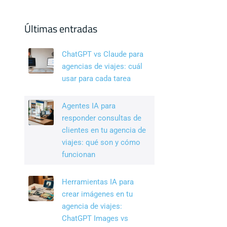
c
k
tt
e
e
er
Últimas entradas
b
dI
ChatGPT vs Claude para
o
n
agencias de viajes: cuál
o
usar para cada tarea
k
Agentes IA para
responder consultas de
clientes en tu agencia de
viajes: qué son y cómo
funcionan
Herramientas IA para
crear imágenes en tu
agencia de viajes:
ChatGPT Images vs