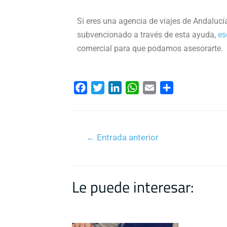
Si eres una agencia de viajes de Andalucí
subvencionado a través de esta ayuda,
es
comercial para que podamos asesorarte.
F
T
L
W
E
C
a
w
i
h
m
o
c
i
n
a
a
m
e
t
k
t
i
p
←
Entrada anterior
b
t
e
s
l
a
o
e
d
A
r
o
r
I
p
t
k
n
p
i
Le puede interesar:
r