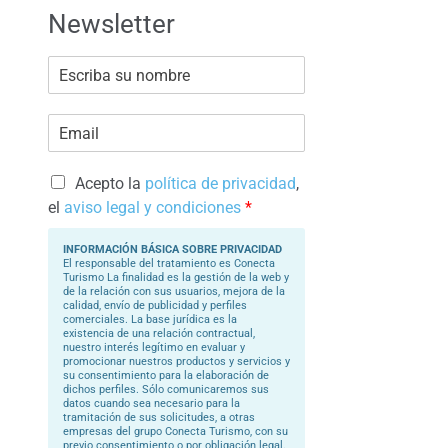
Newsletter
E
s
c
r
E
i
m
b
a
a
i
s
l
Acepto la
política de privacidad
,
u
*
N
el
aviso legal y condiciones
*
o
m
b
INFORMACIÓN BÁSICA SOBRE PRIVACIDAD
r
El responsable del tratamiento es Conecta
e
Turismo La finalidad es la gestión de la web y
*
de la relación con sus usuarios, mejora de la
calidad, envío de publicidad y perfiles
comerciales. La base jurídica es la
existencia de una relación contractual,
nuestro interés legítimo en evaluar y
promocionar nuestros productos y servicios y
su consentimiento para la elaboración de
dichos perfiles. Sólo comunicaremos sus
datos cuando sea necesario para la
tramitación de sus solicitudes, a otras
empresas del grupo Conecta Turismo, con su
previo consentimiento o por obligación legal.