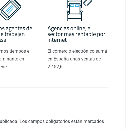
os agentes de
Agencias online, el
ue trabajan
sector mas rentable por
asa
internet
timos tiempos el
El comercio electrónico sumá
ominante en
en España unas ventas de
iene…
2.452,6…
publicada.
Los campos obligatorios están marcados