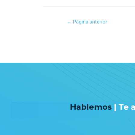
←
Página anterior
Hablemos
| Te