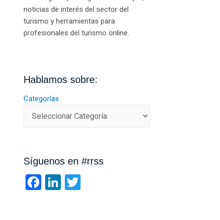
noticias de interés del sector del
turismo y herramientas para
profesionales del turismo online.
Hablamos sobre:
Categorías
Síguenos en #rrss
F
Li
T
a
n
wi
ce
ke
tt