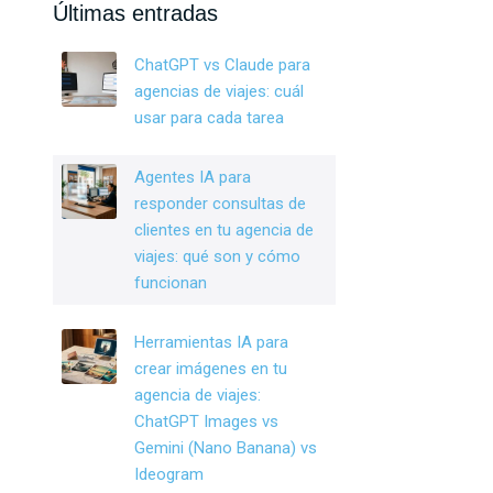
b
dI
er
Últimas entradas
o
n
ChatGPT vs Claude para
o
agencias de viajes: cuál
k
usar para cada tarea
Agentes IA para
responder consultas de
clientes en tu agencia de
viajes: qué son y cómo
funcionan
Herramientas IA para
crear imágenes en tu
agencia de viajes:
ChatGPT Images vs
Gemini (Nano Banana) vs
Ideogram