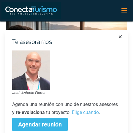
Te asesoramos
José Antonio Flores
Agenda una reunión con uno de nuestros asesores
y
re·evoluciona
tu proyecto.
Elige cuándo
.
IA y forecasting financiero:
Agendar reunión
anticipa la rentabilidad de