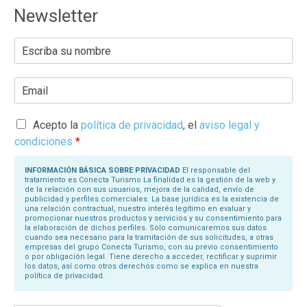
Newsletter
E
s
c
r
E
i
m
b
a
a
i
s
l
Acepto la
política de privacidad
, el
aviso legal y
u
*
N
condiciones
*
o
m
b
INFORMACIÓN BÁSICA SOBRE PRIVACIDAD
El responsable del
r
tratamiento es Conecta Turismo La finalidad es la gestión de la web y
e
de la relación con sus usuarios, mejora de la calidad, envío de
*
publicidad y perfiles comerciales. La base jurídica es la existencia de
una relación contractual, nuestro interés legítimo en evaluar y
promocionar nuestros productos y servicios y su consentimiento para
la elaboración de dichos perfiles. Sólo comunicaremos sus datos
cuando sea necesario para la tramitación de sus solicitudes, a otras
empresas del grupo Conecta Turismo, con su previo consentimiento
o por obligación legal. Tiene derecho a acceder, rectificar y suprimir
los datos, así como otros derechos como se explica en nuestra
política de privacidad.