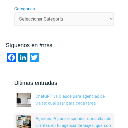
Categorías
Síguenos en #rrss
F
Li
T
a
n
wi
ce
ke
tt
b
dI
er
Últimas entradas
o
n
ChatGPT vs Claude para agencias de
o
viajes: cuál usar para cada tarea
k
Agentes IA para responder consultas de
clientes en tu agencia de viajes: qué son