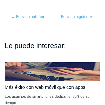
a
w
i
h
m
o
c
i
n
a
a
m
e
t
k
t
i
p
←
Entrada anterior
Entrada siguiente
b
t
e
s
l
a
→
o
e
d
A
r
o
r
I
p
t
k
n
p
i
Le puede interesar:
r
Más éxito con web móvil que con apps
Los usuarios de smartphones dedican el 70% de su
tiempo…