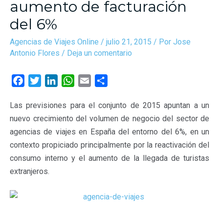
aumento de facturación
del 6%
Agencias de Viajes Online
/
julio 21, 2015
/ Por
Jose
Antonio Flores
/
Deja un comentario
F
T
L
W
E
C
a
w
i
h
m
o
Las previsiones para el conjunto de 2015 apuntan a un
c
i
n
a
a
m
nuevo crecimiento del volumen de negocio del sector de
e
t
k
t
i
p
b
t
e
s
l
a
agencias de viajes en España del entorno del 6%, en un
o
e
d
A
r
contexto propiciado principalmente por la reactivación del
o
r
I
p
t
consumo interno y el aumento de la llegada de turistas
k
n
p
i
extranjeros.
r