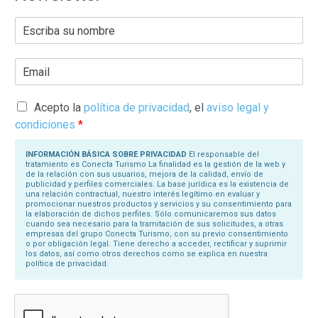
E
s
c
r
E
i
m
b
a
a
i
s
l
Acepto la
política de privacidad
, el
aviso legal y
u
*
N
condiciones
*
o
m
b
INFORMACIÓN BÁSICA SOBRE PRIVACIDAD
El responsable del
r
tratamiento es Conecta Turismo La finalidad es la gestión de la web y
e
de la relación con sus usuarios, mejora de la calidad, envío de
*
publicidad y perfiles comerciales. La base jurídica es la existencia de
una relación contractual, nuestro interés legítimo en evaluar y
promocionar nuestros productos y servicios y su consentimiento para
la elaboración de dichos perfiles. Sólo comunicaremos sus datos
cuando sea necesario para la tramitación de sus solicitudes, a otras
empresas del grupo Conecta Turismo, con su previo consentimiento
o por obligación legal. Tiene derecho a acceder, rectificar y suprimir
los datos, así como otros derechos como se explica en nuestra
política de privacidad.