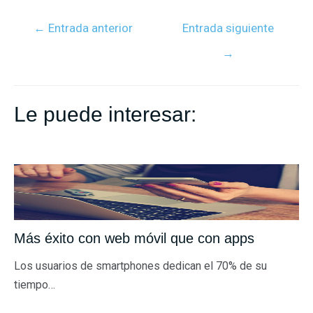
c
i
n
a
a
m
e
t
k
t
i
p
←
Entrada anterior
Entrada siguiente
b
t
e
s
l
a
→
o
e
d
A
r
o
r
I
p
t
k
n
p
i
Le puede interesar:
r
Más éxito con web móvil que con apps
Los usuarios de smartphones dedican el 70% de su
tiempo…