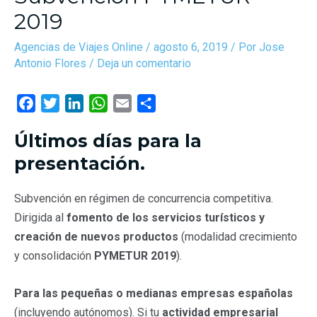
2019
Agencias de Viajes Online
/
agosto 6, 2019
/ Por
Jose
Antonio Flores
/
Deja un comentario
F
T
L
W
E
C
a
w
i
h
m
o
Últimos días para la
c
i
n
a
a
m
e
t
k
t
i
p
presentación.
b
t
e
s
l
a
o
e
d
A
r
Subvención en régimen de concurrencia competitiva.
o
r
I
p
t
Dirigida al
fomento de los servicios turísticos y
k
n
p
i
creación de nuevos productos
(modalidad crecimiento
r
y consolidación
PYMETUR 2019
).
Para las pequeñas o medianas empresas españolas
(incluyendo autónomos). Si tu
actividad empresarial