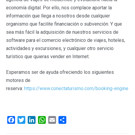
economía digital. Por ello, nos complace aportar la
información que llega a nosotros desde cualquier
organismo que facilite financiación o subvención. Y que
sea más fácil la adquisición de nuestros servicios de
software para el comercio electrónico de viajes, hoteles,
actividades y excursiones, y cualquier otro servicio
turístico que quieras vender en Internet.
Esperamos ser de ayuda ofreciendo los siguientes
motores de
reserva:
https://www.conectaturismo.com/booking-engine
F
T
L
W
E
C
a
w
i
h
m
o