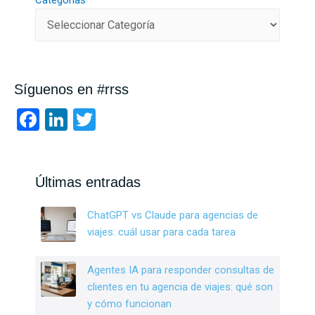
Categorías
Síguenos en #rrss
F
Li
T
a
n
wi
ce
ke
tt
b
dI
er
Últimas entradas
o
n
ChatGPT vs Claude para agencias de
o
viajes: cuál usar para cada tarea
k
Agentes IA para responder consultas de
clientes en tu agencia de viajes: qué son
y cómo funcionan