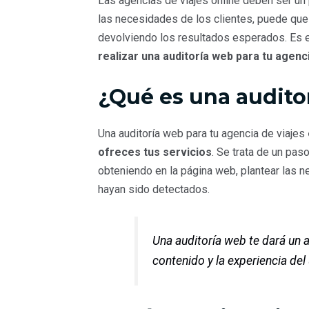
Las agencias de viajes online deben ser un
o
r
I
p
t
las necesidades de los clientes, puede qu
k
n
p
i
devolviendo los resultados esperados. Es
r
realizar una auditoría web para tu agenc
¿Qué es una audito
Una auditoría web para tu agencia de viajes
ofreces tus servicios
. Se trata de un pas
obteniendo en la página web, plantear las 
hayan sido detectados.
Una auditoría web te dará un a
contenido y la experiencia del