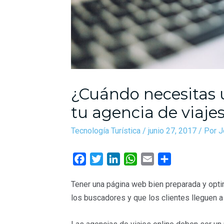
¿Cuándo necesitas 
tu agencia de viaje
Tecnología Turística
/
junio 27, 2017
/ Por
J
F
T
L
W
E
C
a
w
i
h
m
o
Tener una página web bien preparada y opti
c
i
n
a
a
m
los buscadores y que los clientes lleguen a
e
t
k
t
i
p
b
t
e
s
l
a
o
e
d
A
r