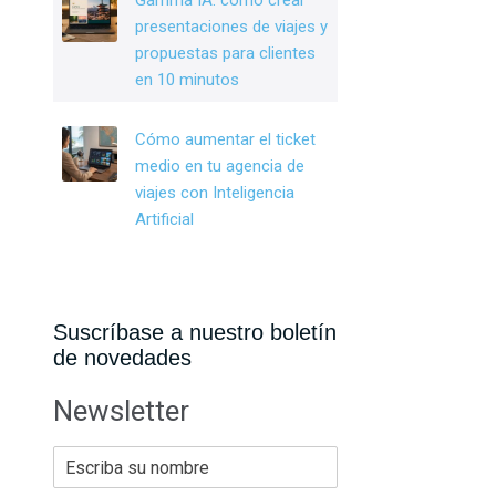
Gamma IA: cómo crear
presentaciones de viajes y
propuestas para clientes
en 10 minutos
Cómo aumentar el ticket
medio en tu agencia de
viajes con Inteligencia
Artificial
Suscríbase a nuestro boletín
de novedades
Newsletter
E
s
c