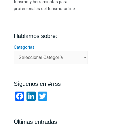
turismo y herramientas para
profesionales del turismo online.
Hablamos sobre:
Categorías
Síguenos en #rrss
F
Li
T
a
n
wi
ce
ke
tt
b
dI
er
Últimas entradas