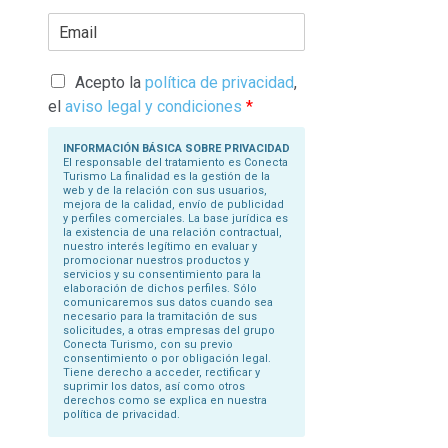
r
E
i
m
b
a
a
i
s
l
Acepto la
política de privacidad
,
u
*
N
el
aviso legal y condiciones
*
o
m
b
INFORMACIÓN BÁSICA SOBRE PRIVACIDAD
r
El responsable del tratamiento es Conecta
e
Turismo La finalidad es la gestión de la
*
web y de la relación con sus usuarios,
mejora de la calidad, envío de publicidad
y perfiles comerciales. La base jurídica es
la existencia de una relación contractual,
nuestro interés legítimo en evaluar y
promocionar nuestros productos y
servicios y su consentimiento para la
elaboración de dichos perfiles. Sólo
comunicaremos sus datos cuando sea
necesario para la tramitación de sus
solicitudes, a otras empresas del grupo
Conecta Turismo, con su previo
consentimiento o por obligación legal.
Tiene derecho a acceder, rectificar y
suprimir los datos, así como otros
derechos como se explica en nuestra
política de privacidad.