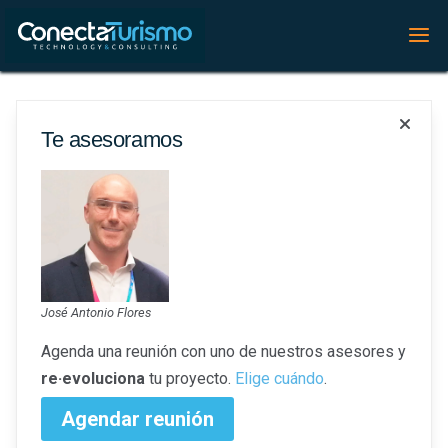
pagina web para
Te asesoramos
agencia de viajes
José Antonio Flores
Agenda una reunión con uno de nuestros asesores y
re·evoluciona
tu proyecto.
Elige cuándo
.
Agendar reunión